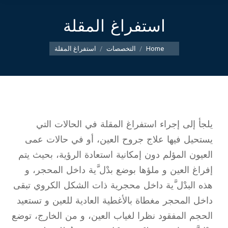
استفراغ المقلة
You are here:
Home
التخصصات
استفراغ المقلة
يلجأ إلى إجراء استفراغ المقلة في الحالات التي
يستحيل فيها علاج جروح العين، أو في حالات عمى
العيون المؤلم دون إمكانية استعادة الرؤية، بحيث يتم
إفراغ العين و ملؤها بوضع بدْل َّية داخل المحجر، و
هذه البدْل َّية داخل محجرية ذات الشكل الكروي تبقى
داخل المحجر مغطاة بالأغطية العادية للعين و تستعيد
الحجم المفقود نظرا لغياب العين، و من الخارج، توضع