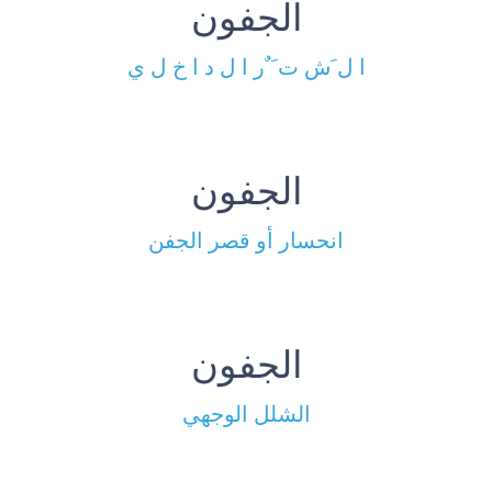
الجفون
ا ل َش ت َ ٌر ا ل د ا خ ل ي
الجفون
انحسار أو قصر الجفن
الجفون
الشلل الوجهي