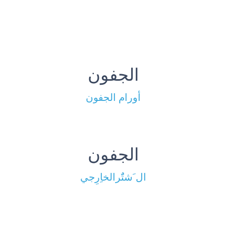
الجفون
أورام الجفون
الجفون
ال َشتٌَرالخاِرِجي